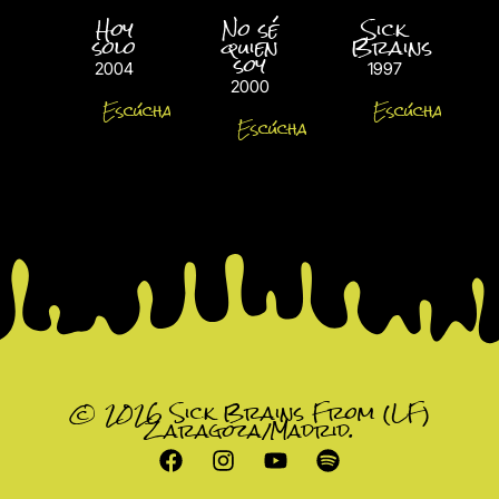
Hoy
No sé
Sick
solo
quien
Brains
soy
2004
1997
2000
Escúchalo
Escúchalo
Escúchalo
© 2026 Sick Brains From (LF)
Zaragoza/Madrid.