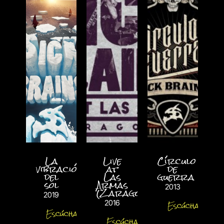
La
Live
Círculo
vibración
at
de
del
Las
guerra
sol
Armas
2013
(Zaragoza)
2019
2016
Escúchalo
Escúchalo
Escúchalo