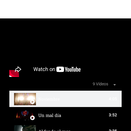
9 Vídeos
Noviembre
4:05
Un mal día
3:52